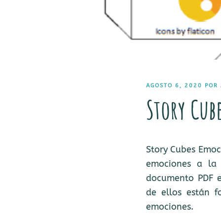
PUBLICADO
AGOSTO 6, 2020
POR
EL
Story Cub
Story Cubes Emoci
emociones a la 
documento PDF en
de ellos están f
emociones.