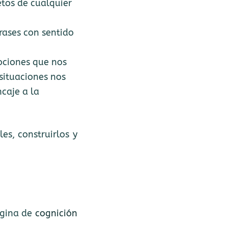
etos de cualquier
frases con sentido
ociones que nos
situaciones nos
ncaje a la
es, construirlos y
ágina de
cognición