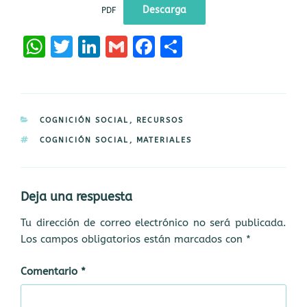
Descarga
PDF
W
T
Li
G
F
C
h
w
n
m
a
o
a
it
k
ai
ce
m
ts
te
e
l
b
p
CATEGORÍAS
COGNICIÓN SOCIAL
,
RECURSOS
A
r
dI
o
a
ETIQUETAS
COGNICIÓN SOCIAL
,
MATERIALES
p
n
o
rt
p
k
ir
Deja una respuesta
Tu dirección de correo electrónico no será publicada.
Los campos obligatorios están marcados con
*
Comentario
*