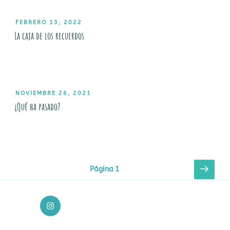
PUBLICADO
FEBRERO 13, 2022
EL
La caja de los recuerdos
PUBLICADO
NOVIEMBRE 26, 2021
EL
¿Qué ha pasado?
Paginación
Sigui
Página
1
pági
de
entradas
Página
de
instagram