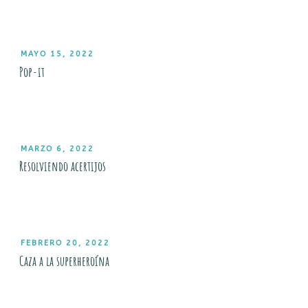
PUBLICADO
MAYO 15, 2022
EL
Pop-it
PUBLICADO
MARZO 6, 2022
EL
Resolviendo acertijos
PUBLICADO
FEBRERO 20, 2022
EL
Caza a la superheroína