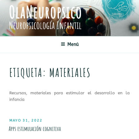
Saltar
al
contenido
OLANEUROPSICO
Neuropsicología Infantil
Menú
ETIQUETA:
MATERIALES
Recursos, materiales para estimular el desarrollo en la
infancia
PUBLICADO
MAYO 31, 2022
EL
Apps estimulación cognitiva