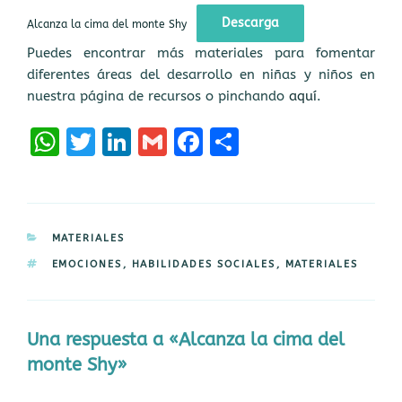
Descarga
Alcanza la cima del monte Shy
Puedes encontrar más materiales para fomentar
diferentes áreas del desarrollo en niñas y niños en
nuestra página de recursos o pinchando
aquí
.
W
T
Li
G
F
C
h
w
n
m
a
o
a
it
k
ai
ce
m
ts
te
e
l
b
p
CATEGORÍAS
MATERIALES
A
r
dI
o
a
ETIQUETAS
EMOCIONES
,
HABILIDADES SOCIALES
,
MATERIALES
p
n
o
rt
p
k
ir
Una respuesta a «Alcanza la cima del
monte Shy»