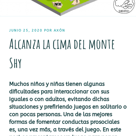
PUBLICADO
JUNIO 25, 2020
POR
AXÓN
EL
Alcanza la cima del monte
Shy
Muchos niños y niñas tienen algunas
dificultades para interaccionar con sus
iguales o con adultos, evitando dichas
situaciones y prefiriendo juegos en solitario o
con pocas personas. Una de las mejores
formas de fomentar conductas prosociales
es, una vez más, a través del juego. En este