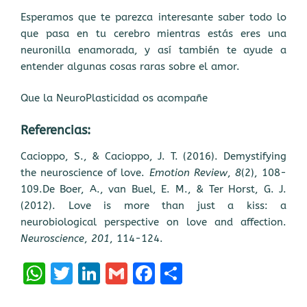
Esperamos que te parezca interesante saber todo lo
que pasa en tu cerebro mientras estás eres una
neuronilla enamorada, y así también te ayude a
entender algunas cosas raras sobre el amor.
Que la NeuroPlasticidad os acompañe
Referencias:
Cacioppo, S., & Cacioppo, J. T. (2016). Demystifying
the neuroscience of love.
Emotion Review
,
8
(2), 108-
109.De Boer, A., van Buel, E. M., & Ter Horst, G. J.
(2012). Love is more than just a kiss: a
neurobiological perspective on love and affection.
Neuroscience
,
201
, 114-124.
W
T
Li
G
F
C
h
w
n
m
a
o