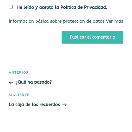
He leído y acepto la
Política de Privacidad
.
Información básica sobre protección de datos
Ver más
Navegación
Entrada
ANTERIOR
de
anterior:
¿Qué ha pasado?
entradas
Siguiente
SIGUIENTE
entrada
La caja de los recuerdos