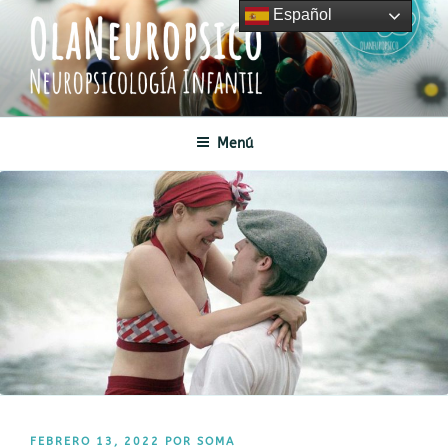
Saltar
Español
al
contenido
OLANEUROPSICO
Neuropsicología Infantil
Menú
PUBLICADO
FEBRERO 13, 2022
POR
SOMA