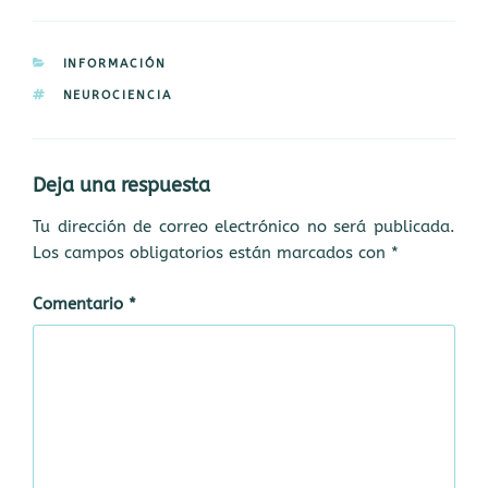
a
it
k
ai
ce
m
ts
te
e
l
b
p
CATEGORÍAS
INFORMACIÓN
A
r
dI
o
a
ETIQUETAS
NEUROCIENCIA
p
n
o
rt
p
k
ir
Deja una respuesta
Tu dirección de correo electrónico no será publicada.
Los campos obligatorios están marcados con
*
Comentario
*