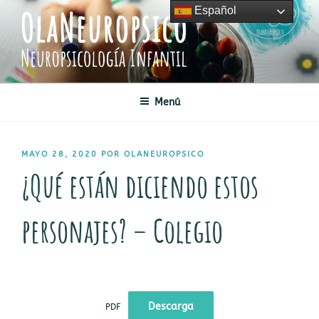
Saltar
Español
al
contenido
OLANEUROPSICO
Neuropsicología Infantil
Menú
PUBLICADO
MAYO 28, 2020
POR
OLANEUROPSICO
EL
¿Qué están diciendo estos
personajes? – Colegio
Descarga
PDF