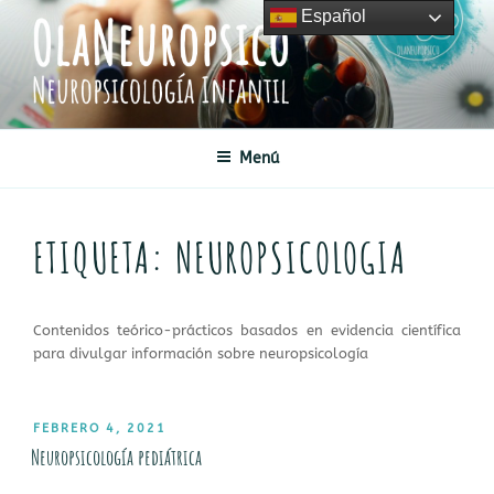
Saltar
Español
al
contenido
OLANEUROPSICO
Neuropsicología Infantil
Menú
ETIQUETA:
NEUROPSICOLOGIA
Contenidos teórico-prácticos basados en evidencia científica
para divulgar información sobre neuropsicología
PUBLICADO
FEBRERO 4, 2021
EL
Neuropsicología pediátrica