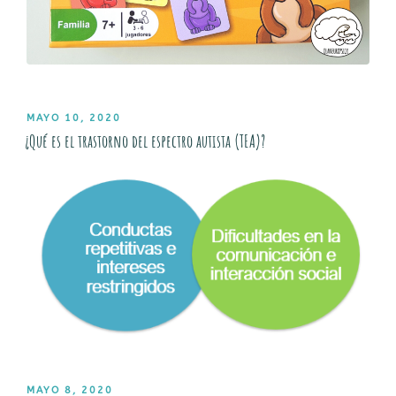
PUBLICADO
MAYO 10, 2020
EL
¿Qué es el trastorno del espectro autista (TEA)?
PUBLICADO
MAYO 8, 2020