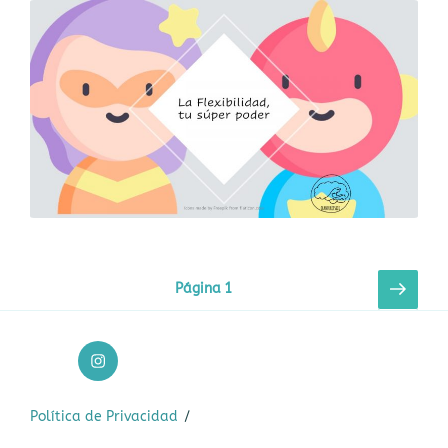
Paginación
Sigui
Página
1
pági
de
entradas
Página
de
instagram
Política de Privacidad