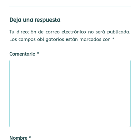
p
n
o
rt
p
k
ir
Deja una respuesta
Tu dirección de correo electrónico no será publicada.
Los campos obligatorios están marcados con
*
Comentario
*
Nombre
*