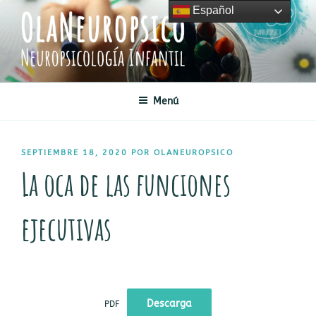
Saltar
Español
al
contenido
OLANEUROPSICO
Neuropsicología Infantil
Menú
PUBLICADO
SEPTIEMBRE 18, 2020
POR
OLANEUROPSICO
EL
La oca de las funciones
ejecutivas
Descarga
PDF