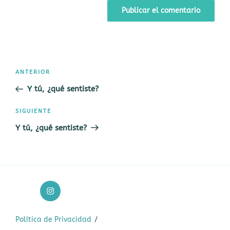
Navegación
Entrada
ANTERIOR
de
anterior:
Y tú, ¿qué sentiste?
entradas
Siguiente
SIGUIENTE
entrada
Y tú, ¿qué sentiste?
Página
de
instagram
Política de Privacidad