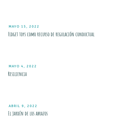
PUBLICADO
MAYO 15, 2022
EL
Fidget toys como recurso de regulación conductual
PUBLICADO
MAYO 4, 2022
EL
Resiliencia
PUBLICADO
ABRIL 9, 2022
EL
El jardín de los abrazos