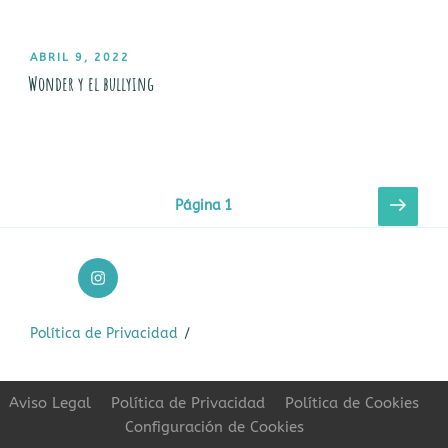
PUBLICADO
ABRIL 9, 2022
EL
Wonder y el bullying
Paginación
Sigui
Página
1
pági
de
entradas
Página
de
instagram
Política de Privacidad
Aviso Legal
Política de Privacidad
Política de Cookies
Configuración de Cookies