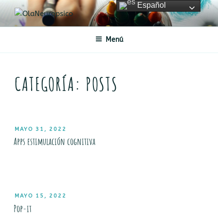
Saltar
Español
al
OLANEUROPSICO
Neuropsicología Infantil
contenido
Menú
CATEGORÍA:
POSTS
PUBLICADO
MAYO 31, 2022
EL
Apps estimulación cognitiva
PUBLICADO
MAYO 15, 2022
EL
Pop-it