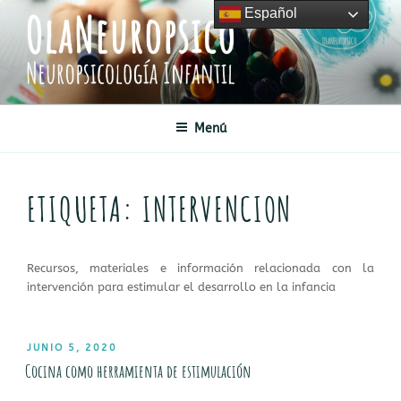
Saltar
Español
al
contenido
OLANEUROPSICO
Neuropsicología Infantil
Menú
ETIQUETA:
INTERVENCION
Recursos, materiales e información relacionada con la
intervención para estimular el desarrollo en la infancia
PUBLICADO
JUNIO 5, 2020
EL
Cocina como herramienta de estimulación